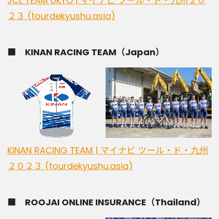
JCL TEAM UKYO | マイナビ ツール・ド・九州２０
２３ (tourdekyushu.asia)
■ KINAN RACING TEAM（Japan）
KINAN RACING TEAM | マイナビ ツール・ド・九州
２０２３ (tourdekyushu.asia)
■ ROOJAI ONLINE INSURANCE（Thailand）