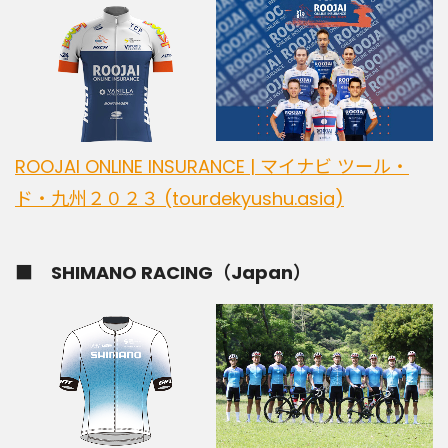
ROOJAI ONLINE INSURANCE | マイナビ ツール・
ド・九州２０２３ (tourdekyushu.asia)
■ SHIMANO RACING（Japan）