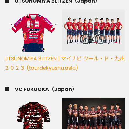
■ UTSUNOMIYA BLITZEN（Japan）
UTSUNOMIYA BLITZEN | マイナビ ツール・ド・九州
２０２３ (tourdekyushu.asia)
■ VC FUKUOKA（Japan）