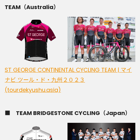
TEAM（Australia）
ST GEORGE CONTINENTAL CYCLING TEAM | マイ
ナビ ツール・ド・九州２０２３
(tourdekyushu.asia)
■ TEAM BRIDGESTONE CYCLING（Japan）