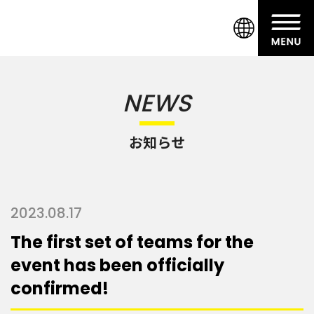
NEWS
お知らせ
2023.08.17
The first set of teams for the
event has been officially
confirmed!