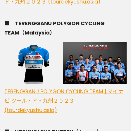
ド・九州２０２３ (tourdekyushu.asia)
■ TERENGGANU POLYGON CYCLING
TEAM（Malaysia）
TERENGGANU POLYGON CYCLING TEAM | マイナ
ビ ツール・ド・九州２０２３
(tourdekyushu.asia)