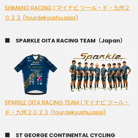
SHIMANO RACING | マイナビ ツール・ド・九州２
０２３ (tourdekyushu.asia)
■ SPARKLE OITA RACING TEAM（Japan）
SPARKLE OITA RACING TEAM | マイナビ ツール・
ド・九州２０２３ (tourdekyushu.asia)
■ ST GEORGE CONTINENTAL CYCLING