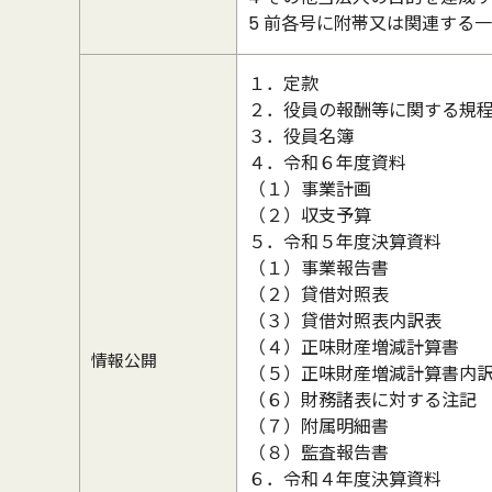
5 前各号に附帯又は関連する
１．定款
２．役員の報酬等に関する規
３．役員名簿
４．令和６年度資料
（１）事業計画
（２）収支予算
５．令和５年度決算資料
（１）事業報告書
（２）貸借対照表
（３）貸借対照表内訳表
（４）正味財産増減計算書
情報公開
（５）正味財産増減計算書内
（６）財務諸表に対する注記
（７）附属明細書
（８）監査報告書
６．令和４年度決算資料