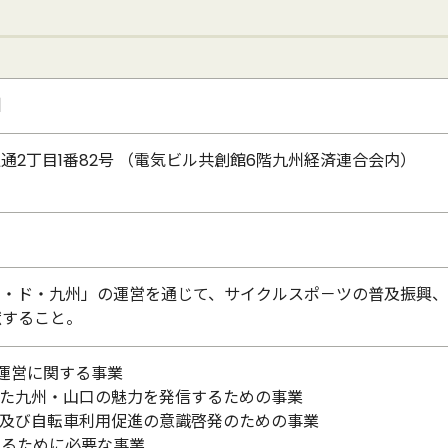
州
渡辺通2丁目1番82号 （電気ビル共創館6階九州経済連合会内）
ル・ド・九州」の運営を通じて、サイクルスポ－ツの普及振興
献すること。
び運営に関する事業
した九州・山口の魅力を発信するための事業
興及び自転車利用促進の意識啓発のための事業
するために必要な事業