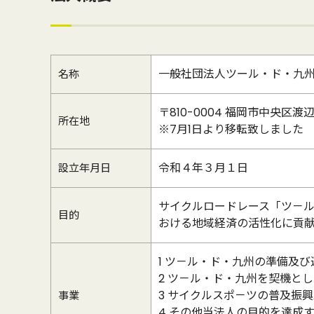
一般社団法人ツール・ド・九
名称
〒810-0004 福岡市中央区
所在地
※7月1日より移転致しました
令和４年３月１日
設立年月日
サイクルロードレース「ツ－
目的
おける地域経済の活性化に貢
1 ツ－ル・ド・九州の準備及
2 ツ－ル・ド・九州を契機と
3 サイクルスポ－ツの普及振
事業
4 その他当法人の目的を達成