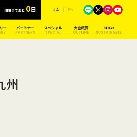
0
日
日本語
English
N
開催まであと
リー
パートナー
スペシャル
大会概要
SDGs
ERY
PARTNERS
SPECIAL
OUTLINE
SUSTAINABLE
九州