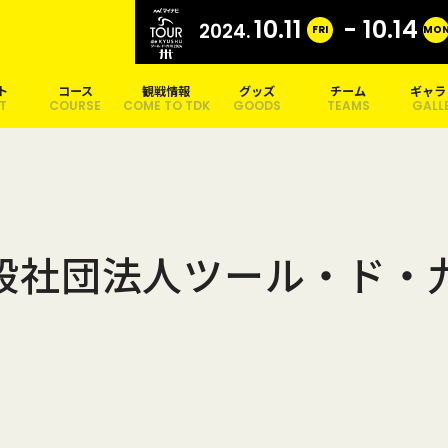
10.11
- 10.14
2024.
FRI
MO
ト
コース
観戦情報
グッズ
チーム
ギャラ
T
COURSE
COME TO TDK
GOODS
TEAMS
GALL
般社団法人ツール・ド・