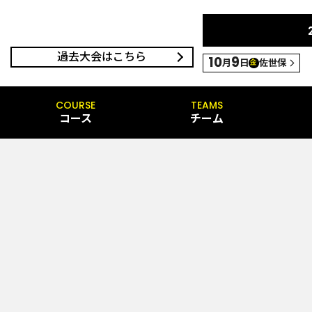
過去大会はこちら
10
9
月
日
佐世保
金
COURSE
TEAMS
コース
チーム