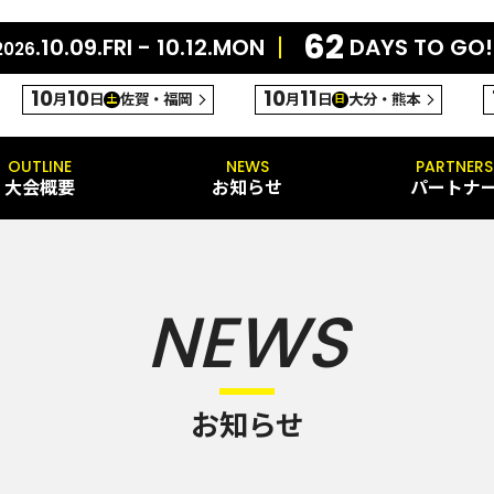
62
.10.09.FRI - 10.12.MON
DAYS TO GO!
2026
10
10
10
11
月
日
佐賀・福岡
月
日
大分・熊本
土
日
OUTLINE
NEWS
PARTNERS
大会概要
お知らせ
パートナ
NEWS
お知らせ